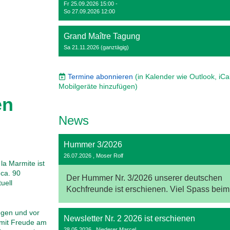
Fr 25.09.2026 15:00 -
So 27.09.2026 12:00
Grand Maître Tagung
Sa 21.11.2026 (ganztägig)
Termine abonnieren
(in Kalender wie Outlook, iCa
Mobilgeräte hinzufügen)
en
News
Hummer 3/2026
26.07.2026
, Moser Rolf
la Marmite ist
 ca. 90
Der Hummer Nr. 3/2026 unserer deutschen
uell
Kochfreunde ist erschienen. Viel Spass bei
egen und vor
Newsletter Nr. 2 2026 ist erschienen
mit Freude am
28.05.2026
, Niederer Marcel