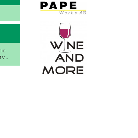
die
v...