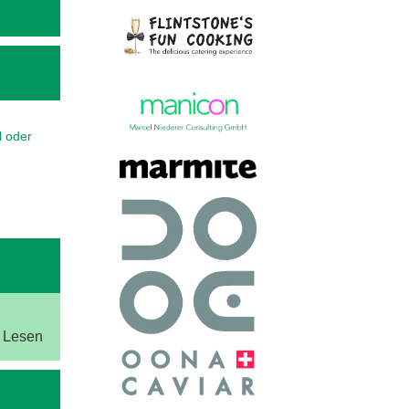
l oder
m Lesen