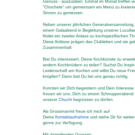
Genuss - auszuüben. Einmal im Monat treffen wi
"Chochete" um gemeinsam ein Menü zu kreieren
Sinnen zu geniessen.
Neben unserer jährlichen Generalversammlung,
einem Galaabend in Begleitung unserer Lucullae 
findet ein zweiter Anlass zu kochspezifischen Th
Diese Anlässe prägen das Clubleben und sie g
Zusammenhalt.
Bist Du interessiert, Deine Kochkünste zu erweit
andern Kochbrüdern zu teilen? Suchst Du Inspir
Leidenschaft am Kochen und willst Du neue Fr
knüpfen? Dann bist Du bei uns genau richtig.
Konnten wir Dich begeistern und Dein Interess
freuen wir uns, Dich zu einem Schnupperabend 
unserer
Chuchi
begrüssen zu dürfen.
Als Grossmarmit freue ich mich auf
Deine
Kontaktaufnahme
und stehe Dir für weite
gerne zur Verfügung.
Mit dampfenden Grüssen