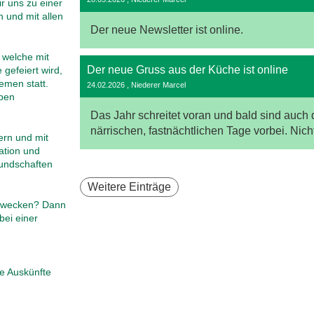
r uns zu einer
 und mit allen
Der neue Newsletter ist online.
 welche mit
Der neue Gruss aus der Küche ist online
gefeiert wird,
emen statt.
24.02.2026
, Niederer Marcel
eben
Das Jahr schreitet voran und bald sind auch 
närrischen, fastnächtlichen Tage vorbei. Nicht 
ern und mit
ation und
eundschaften
Weitere Einträge
e wecken? Dann
bei einer
re Auskünfte