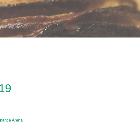
019
inance Arena