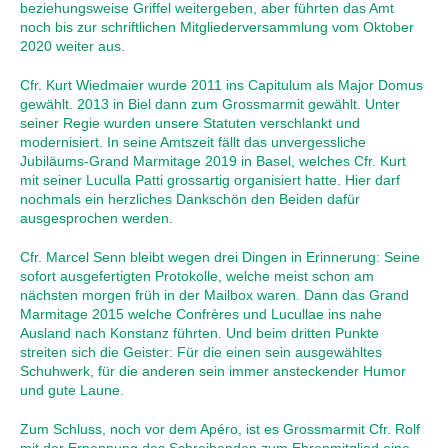
beziehungsweise Griffel weitergeben, aber führten das Amt
noch bis zur schriftlichen Mitgliederversammlung vom Oktober
2020 weiter aus.
Cfr. Kurt Wiedmaier wurde 2011 ins Capitulum als Major Domus
gewählt. 2013 in Biel dann zum Grossmarmit gewählt. Unter
seiner Regie wurden unsere Statuten verschlankt und
modernisiert. In seine Amtszeit fällt das unvergessliche
Jubiläums-Grand Marmitage 2019 in Basel, welches Cfr. Kurt
mit seiner Luculla Patti grossartig organisiert hatte. Hier darf
nochmals ein herzliches Dankschön den Beiden dafür
ausgesprochen werden.
Cfr. Marcel Senn bleibt wegen drei Dingen in Erinnerung: Seine
sofort ausgefertigten Protokolle, welche meist schon am
nächsten morgen früh in der Mailbox waren. Dann das Grand
Marmitage 2015 welche Confrères und Lucullae ins nahe
Ausland nach Konstanz führten. Und beim dritten Punkte
streiten sich die Geister: Für die einen sein ausgewähltes
Schuhwerk, für die anderen sein immer ansteckender Humor
und gute Laune.
Zum Schluss, noch vor dem Apéro, ist es Grossmarmit Cfr. Rolf