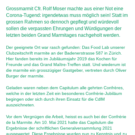
Grossmarmit Cfr. Rolf Moser machte aus einer Not eine
Corona-Tugend: irgendetwas muss möglich sein! Statt im
grossen Rahmen so dennoch gepflegt und würdevoll
sollen die verpassten Ehrungen und Würdigungen der
letzten beiden Grand Marmitages nachgeholt werden.
Der geeignete Ort war rasch gefunden: Das Food Lab unserer
Clubzeitschrift marmite an der Badenerstrasse 587 in Zürich.
Hier fanden bereits im Jubiläumsjahr 2019 das Kochen für
Freunde und das Grand Maître-Treffen statt. Und wiederum ist
die marmite ein grosszügiger Gastgeber, vertreten durch Oliver
Burger der marmite.
Geladen waren neben dem Capitulum alle gehrten Confrères,
welche in der letzten Zeit ein besonderes Confrèrie-Jubiläum
begingen oder sich durch ihren Einsatz für die CdlM
auszeichneten.
Vor dem Vergnügen die Arbeit, heisst es auch bei der Confrérie
de la Marmite. Am 10. Mai 2021 hatte das Capitulum die
Ergebnisse der schriftlichen Generalversammlung 2021
ausgewertet. Diese Ergebnisse wurden nun zu Kenntnis und zu